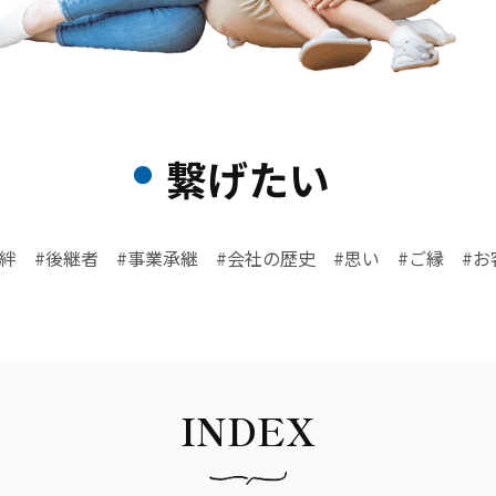
繋げたい
の絆 #後継者 #事業承継 #会社の歴史 #思い #ご縁 #お
INDEX