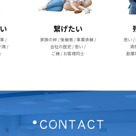
い
繋げたい
事 /
家族の絆 / 後継者 / 事業承継 /
思い /
不満 /
会社の歴史 / 思い /
資産
金
ご縁 / お客様同士
創業