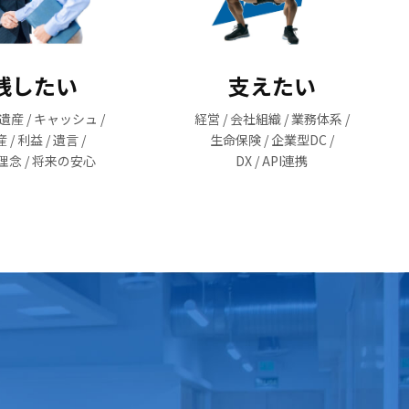
残したい
支えたい
 遺産 / キャッシュ /
経営 / 会社組織 / 業務体系 /
 / 利益 / 遺言 /
生命保険 / 企業型DC /
理念 / 将来の安心
DX / API連携