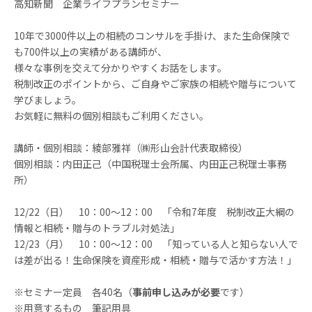
高知新聞 企業ライフプランセミナー
10年で3000件以上の相続のコンサルを手掛け、また生命保険で
も700件以上の実績がある講師が、
様々な事例を交えて分かりやすくお話をします。
税制改正のポイントから、ご自身やご家族の相続や贈与について
学びましょう。
お気軽に無料の個別相談もご利用ください。
講師・個別相談：綾部雅祥（㈱形山会計代表取締役）
個別相談：内田正己（中国税理士会所属、内田正己税理士事務
所）
12/22（日） 10：00～12：00 「令和7年度 税制改正大綱の
情報と相続・贈与のトラブル対処法」
12/23（月） 10：00～12：00 「知っている人と知らない人で
は差が出る！生命保険を資産形成・相続・贈与で活かす方法！」
※セミナー定員 各40名（
事前申し込みが必要
です）
※用意するもの 筆記用具